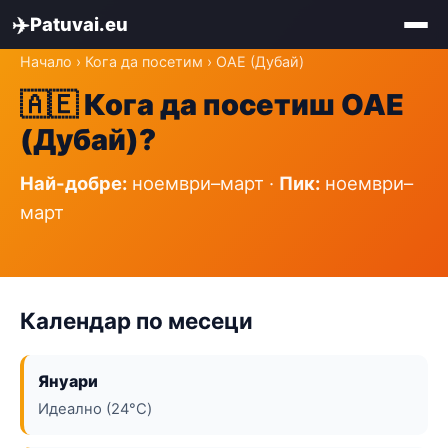
✈️
Patuvai.eu
Начало
›
Кога да посетим
› ОАЕ (Дубай)
🇦🇪 Кога да посетиш ОАЕ
(Дубай)?
Най-добре:
ноември–март ·
Пик:
ноември–
март
Календар по месеци
Януари
Идеално (24°C)