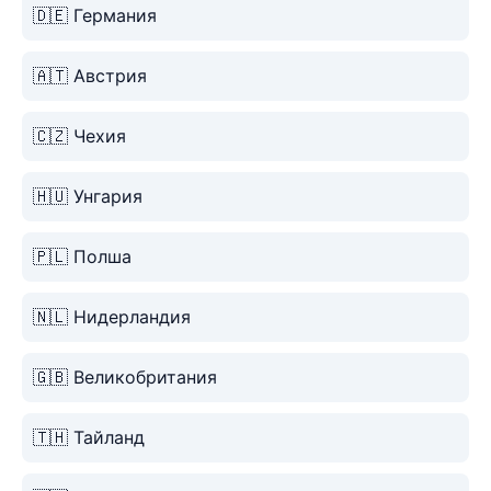
🇩🇪 Германия
🇦🇹 Австрия
🇨🇿 Чехия
🇭🇺 Унгария
🇵🇱 Полша
🇳🇱 Нидерландия
🇬🇧 Великобритания
🇹🇭 Тайланд