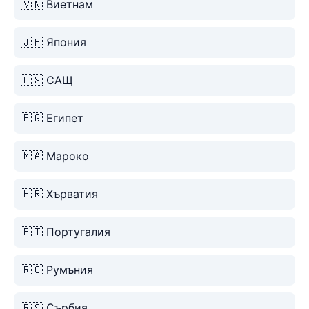
🇻🇳 Виетнам
🇯🇵 Япония
🇺🇸 САЩ
🇪🇬 Египет
🇲🇦 Мароко
🇭🇷 Хърватия
🇵🇹 Португалия
🇷🇴 Румъния
🇷🇸 Сърбия