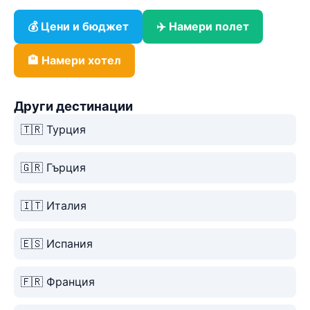
💰 Цени и бюджет
✈️ Намери полет
🏨 Намери хотел
Други дестинации
🇹🇷 Турция
🇬🇷 Гърция
🇮🇹 Италия
🇪🇸 Испания
🇫🇷 Франция