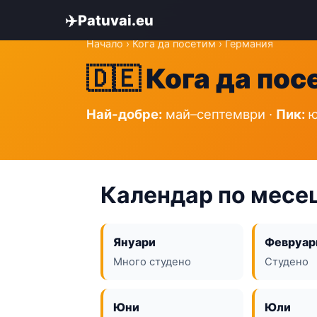
✈️
Patuvai.eu
Начало
›
Кога да посетим
› Германия
🇩🇪 Кога да по
Най-добре:
май–септември ·
Пик:
ю
Календар по месе
Януари
Февруар
Много студено
Студено
Юни
Юли