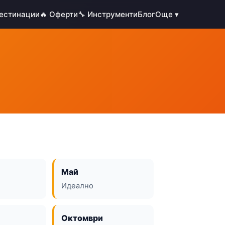
Дестинации
🔥 Оферти
🔧 Инструменти
Блог
Още ▾
Май
Идеално
Октомври