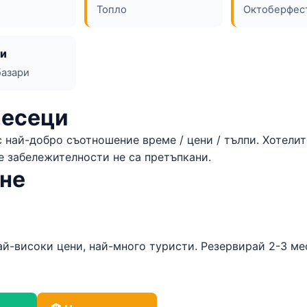
Топло
Октоберфес
и
базари
месеци
 най-добро съотношение време / цени / тълпи. Хотелит
те забележителности не са претъпкани.
ане
й-високи цени, най-много туристи. Резервирай 2-3 ме