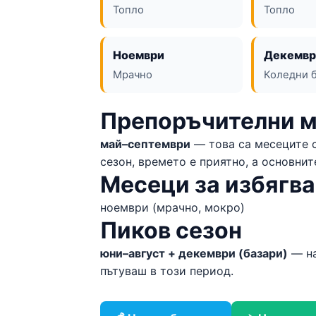
Топло
Топло
Ноември
Декемвр
Мрачно
Коледни 
Препоръчителни 
май–септември
— това са месеците с
сезон, времето е приятно, а основни
Месеци за избягв
ноември (мрачно, мокро)
Пиков сезон
юни–август + декември (базари)
— на
пътуваш в този период.