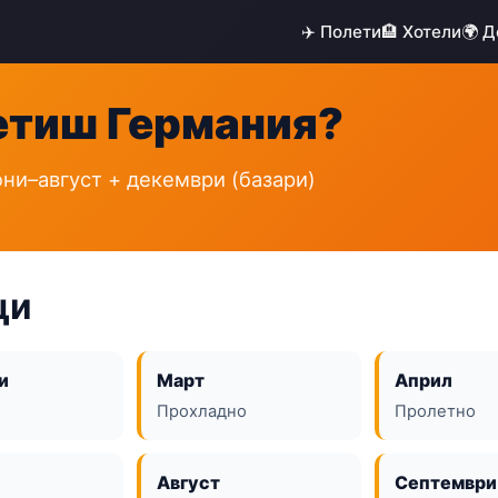
✈️ Полети
🏨 Хотели
🌍 
сетиш Германия?
ни–август + декември (базари)
ци
и
Март
Април
Прохладно
Пролетно
Август
Септември