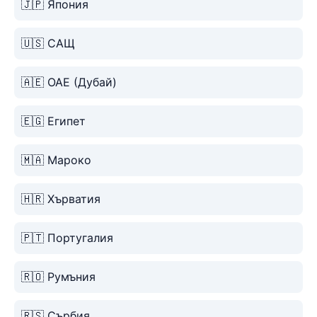
🇯🇵 Япония
🇺🇸 САЩ
🇦🇪 ОАЕ (Дубай)
🇪🇬 Египет
🇲🇦 Мароко
🇭🇷 Хърватия
🇵🇹 Португалия
🇷🇴 Румъния
🇷🇸 Сърбия