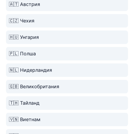
🇦🇹 Австрия
🇨🇿 Чехия
🇭🇺 Унгария
🇵🇱 Полша
🇳🇱 Нидерландия
🇬🇧 Великобритания
🇹🇭 Тайланд
🇻🇳 Виетнам