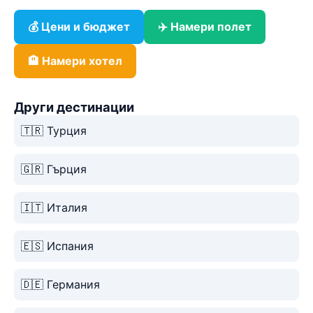
💰 Цени и бюджет
✈️ Намери полет
🏨 Намери хотел
Други дестинации
🇹🇷 Турция
🇬🇷 Гърция
🇮🇹 Италия
🇪🇸 Испания
🇩🇪 Германия