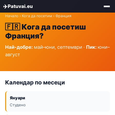
✈️
Patuvai.eu
Начало
›
Кога да посетим
› Франция
🇫🇷 Кога да посетиш
Франция?
Най-добре:
май–юни, септември ·
Пик:
юни–
август
Календар по месеци
Януари
Студено