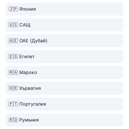
🇯🇵 Япония
🇺🇸 САЩ
🇦🇪 ОАЕ (Дубай)
🇪🇬 Египет
🇲🇦 Мароко
🇭🇷 Хърватия
🇵🇹 Португалия
🇷🇴 Румъния