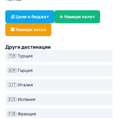
💰 Цени и бюджет
✈️ Намери полет
🏨 Намери хотел
Други дестинации
🇹🇷 Турция
🇬🇷 Гърция
🇮🇹 Италия
🇪🇸 Испания
🇫🇷 Франция