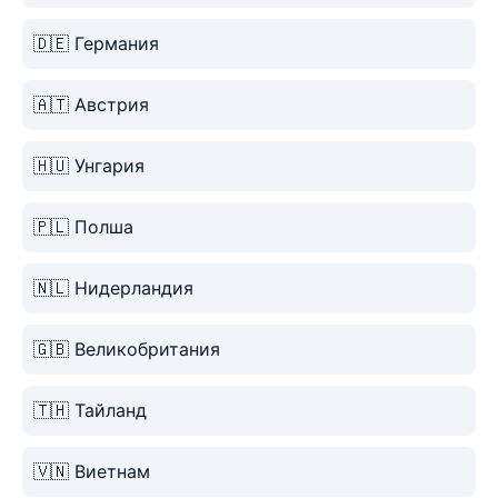
🇩🇪 Германия
🇦🇹 Австрия
🇭🇺 Унгария
🇵🇱 Полша
🇳🇱 Нидерландия
🇬🇧 Великобритания
🇹🇭 Тайланд
🇻🇳 Виетнам