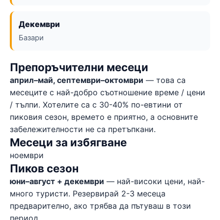
Декември
Базари
Препоръчителни месеци
април–май, септември–октомври
— това са
месеците с най-добро съотношение време / цени
/ тълпи. Хотелите са с 30-40% по-евтини от
пиковия сезон, времето е приятно, а основните
забележителности не са претъпкани.
Месеци за избягване
ноември
Пиков сезон
юни–август + декември
— най-високи цени, най-
много туристи. Резервирай 2-3 месеца
предварително, ако трябва да пътуваш в този
период.