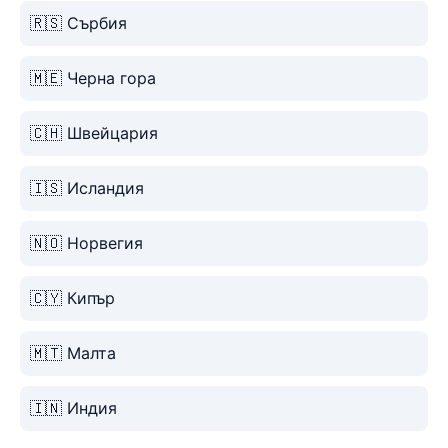
🇷🇸 Сърбия
🇲🇪 Черна гора
🇨🇭 Швейцария
🇮🇸 Исландия
🇳🇴 Норвегия
🇨🇾 Кипър
🇲🇹 Малта
🇮🇳 Индия