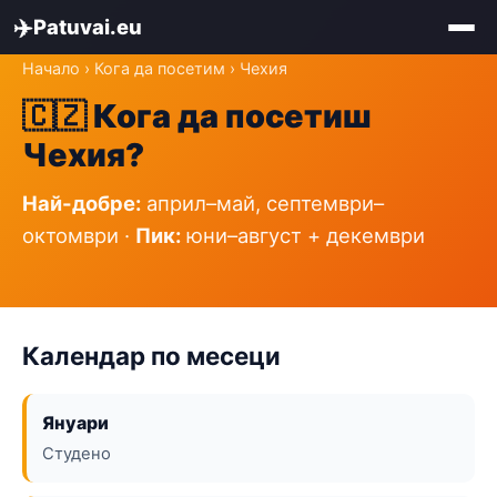
✈️
Patuvai.eu
Начало
›
Кога да посетим
› Чехия
🇨🇿 Кога да посетиш
Чехия?
Най-добре:
април–май, септември–
октомври ·
Пик:
юни–август + декември
Календар по месеци
Януари
Студено