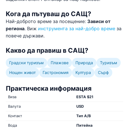
Кога да пътуваш до САЩ?
Най-доброто време за посещение:
Зависи от
региона
. Виж
инструмента за най-добро време
за
повече държави.
Какво да правиш в САЩ?
Градски туризъм
Плажове
Природа
Туризъм
Нощен живот
Гастрономия
Култура
Сърф
Практическа информация
Виза
ESTA $21
Валута
USD
Контакт
Тип A/B
Вода
Питейна