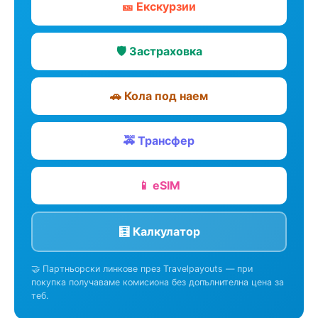
🎫 Екскурзии
🛡️ Застраховка
🚗 Кола под наем
🚕 Трансфер
📱 eSIM
🧮 Калкулатор
🤝 Партньорски линкове през Travelpayouts — при
покупка получаваме комисиона без допълнителна цена за
теб.