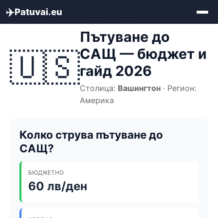
✈️
Patuvai.eu
Начало
»
Бюджет за пътуване
»
САЩ
Пътуване до
САЩ — бюджет и
🇺🇸
гайд 2026
Столица:
Вашингтон
· Регион:
Америка
Колко струва пътуване до
САЩ?
БЮДЖЕТНО
60 лв/ден