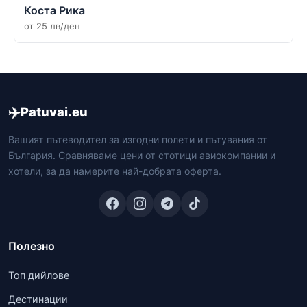
Коста Рика
от 25 лв/ден
✈️
Patuvai.eu
Вашият пътеводител за изгодни полети и пътувания от
България. Сравняваме цени от стотици авиокомпании и
хотели, за да намерите най-добрата оферта.
Полезно
Топ дийлове
Дестинации