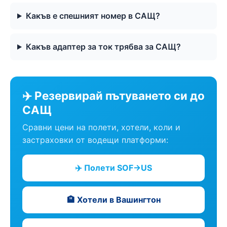
Какъв е спешният номер в САЩ?
Какъв адаптер за ток трябва за САЩ?
✈️ Резервирай пътуването си до
САЩ
Сравни цени на полети, хотели, коли и
застраховки от водещи платформи:
✈️ Полети SOF→US
🏨 Хотели в Вашингтон