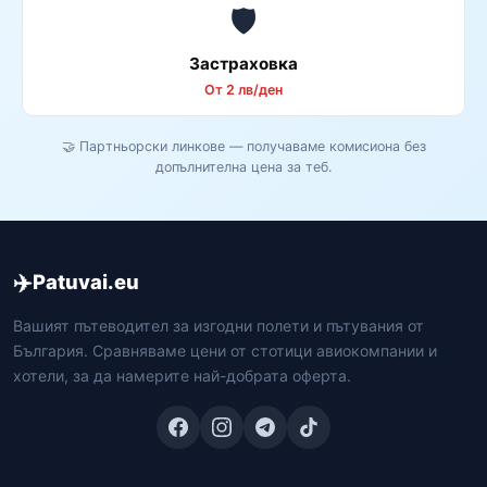
🛡️
Застраховка
От 2 лв/ден
🤝 Партньорски линкове — получаваме комисиона без
допълнителна цена за теб.
✈️
Patuvai.eu
Вашият пътеводител за изгодни полети и пътувания от
България. Сравняваме цени от стотици авиокомпании и
хотели, за да намерите най-добрата оферта.