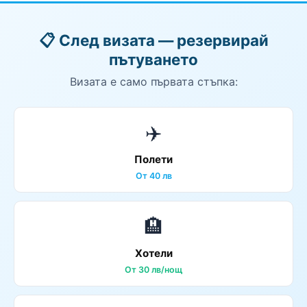
📋 След визата — резервирай
пътуването
Визата е само първата стъпка:
✈️
Полети
От 40 лв
🏨
Хотели
От 30 лв/нощ