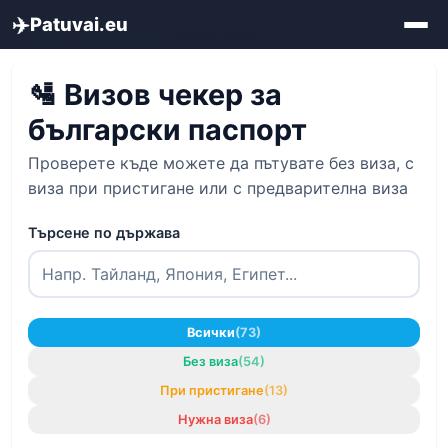
✈️
Patuvai.eu
Начало
›
Инструменти
› Визов чекер
🛂 Визов чекер за
български паспорт
Проверете къде можете да пътувате без виза, с
виза при пристигане или с предварителна виза
Търсене по държава
Всички
(73)
Без виза
(54)
При пристигане
(13)
Нужна виза
(6)