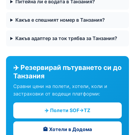
Питейна ли е водата в Танзания?
Какъв е спешният номер в Танзания?
Какъв адаптер за ток трябва за Танзания?
✈️ Резервирай пътуването си до
Танзания
Сравни цени на полети, хотели, коли и
застраховки от водещи платформи:
✈️ Полети SOF→TZ
🏨 Хотели в Додома