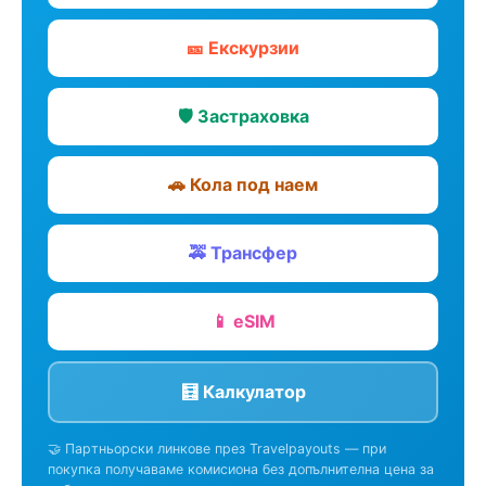
🎫 Екскурзии
🛡️ Застраховка
🚗 Кола под наем
🚕 Трансфер
📱 eSIM
🧮 Калкулатор
🤝 Партньорски линкове през Travelpayouts — при
покупка получаваме комисиона без допълнителна цена за