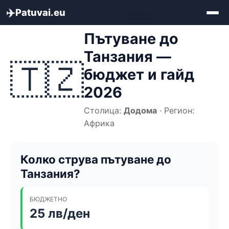
✈️
Patuvai.eu
Начало
»
Бюджет за пътуване
»
Танзания
Пътуване до
Танзания —
🇹🇿
бюджет и гайд
2026
Столица:
Додома
· Регион:
Африка
Колко струва пътуване до
Танзания?
БЮДЖЕТНО
25 лв/ден