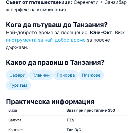
Съвет от пътешественици:
Серенгети + Занзибар
= перфектна комбинация.
Кога да пътуваш до Танзания?
Най-доброто време за посещение:
Юни–Окт
. Виж
инструмента за най-добро време
за повече
държави.
Какво да правиш в Танзания?
Сафари
Планини
Природа
Плажове
Туризъм
Практическа информация
Виза
Виза при пристигане $50
Валута
TZS
Контакт
Тип D/G