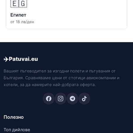
🇪🇬
Египет
от 18 лв/ден
✈️
Patuvai.eu
Вашият пътеводител за изгодни полети и пътувания от
България. Сравняваме цени от стотици авиокомпании и
хотели, за да намерите най-добрата оферта.
Полезно
Топ дийлове