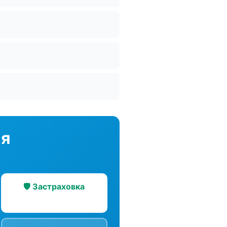
ия
🛡️ Застраховка