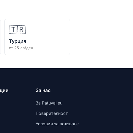
🇹🇷
Турция
от 25 лв/ден
ации
За нас
За Patuvai.eu
Поверителност
Условия за ползване