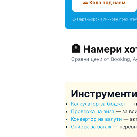
🚗 Кола под наем
🤝 Партньорски линкове през Trav
🏨 Намери хо
Сравни цени от Booking, A
Инструменти
Калкулатор за бюджет
— п
Проверка на виза
— за вс
Конвертор на валути
— акт
Списък за багаж
— персон