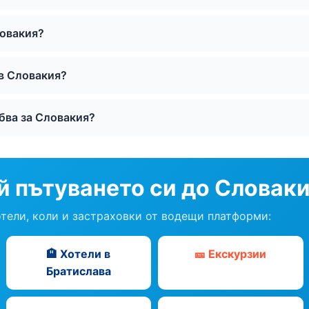
ловакия?
в Словакия?
ябва за Словакия?
й пътуването си до Словак
отели, коли и застраховки от водещи платформи:
🏨 Хотели в
🎫 Екскурзии
Братислава