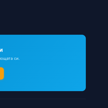
и
пощата си.