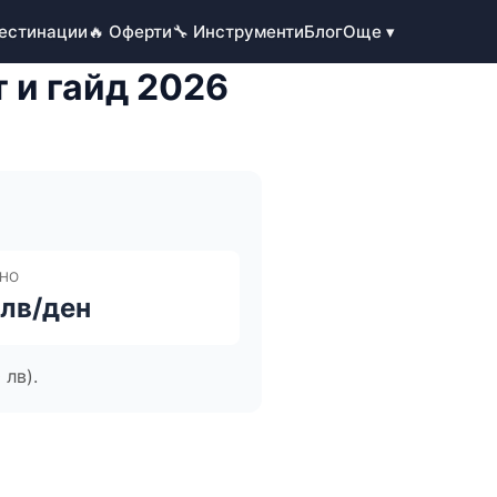
Дестинации
🔥 Оферти
🔧 Инструменти
Блог
Още ▾
 и гайд 2026
НО
 лв/ден
 лв).