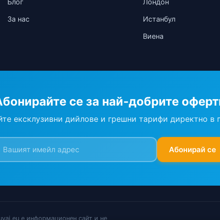
Блог
Лондон
За нас
Истанбул
Виена
Абонирайте се за най-добрите оферт
те ексклузивни дийлове и грешни тарифи директно в 
Абонирай се
uvai.eu е информационен сайт и не