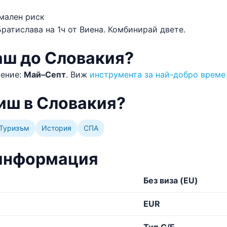
ален риск
ратислава на 1ч от Виена. Комбинирай двете.
аш до Словакия?
щение:
Май–Септ
. Виж
инструмента за най-добро време
иш в Словакия?
Туризъм
История
СПА
информация
Без виза (EU)
EUR