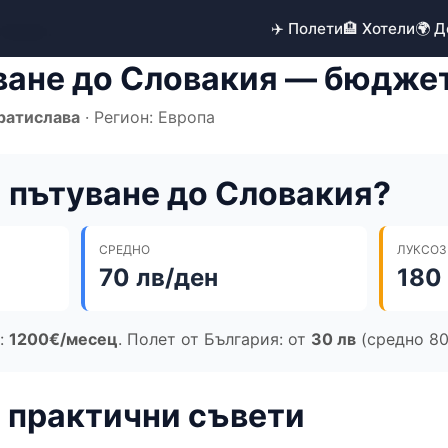
✈️ Полети
🏨 Хотели
🌍 
ловакия
ане до Словакия — бюджет
ратислава
· Регион: Европа
 пътуване до Словакия?
СРЕДНО
ЛУКСОЗ
70 лв/ден
180
а:
1200€/месец
. Полет от България: от
30 лв
(средно 80
 практични съвети