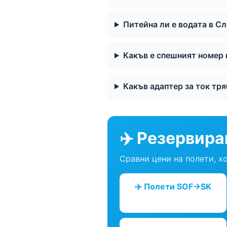
Питейна ли е водата в С
Какъв е спешният номер 
Какъв адаптер за ток тр
✈️ Резервира
Сравни цени на полети, х
✈️ Полети SOF→SK