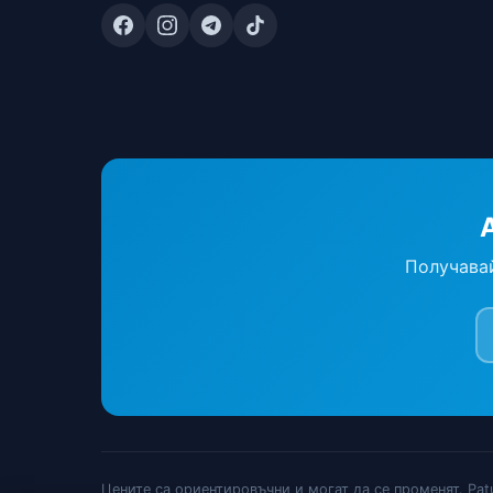
Получавай
Цените са ориентировъчни и могат да се променят. Pat