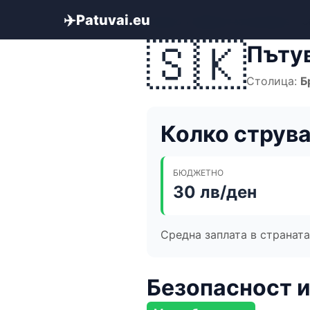
✈️
Patuvai.eu
Начало
»
Бюджет за пътуване
»
С
🇸🇰
Пътув
Столица:
Б
Колко струва
БЮДЖЕТНО
30 лв/ден
Средна заплата в странат
Безопасност и