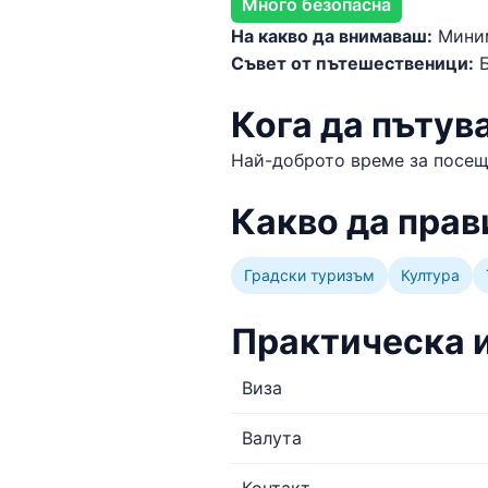
Много безопасна
На какво да внимаваш:
Миним
Съвет от пътешественици:
Б
Кога да пътув
Най-доброто време за посе
Какво да прав
Градски туризъм
Култура
Практическа 
Виза
Валута