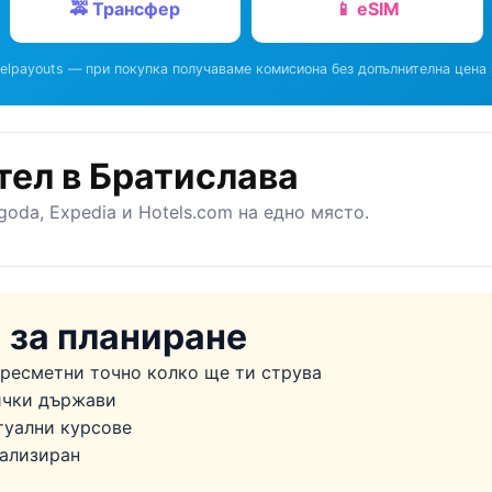
🚕 Трансфер
📱 eSIM
elpayouts — при покупка получаваме комисиона без допълнителна цена 
тел в Братислава
goda, Expedia и Hotels.com на едно място.
 за планиране
ресметни точно колко ще ти струва
ички държави
уални курсове
ализиран