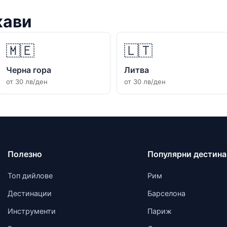
жави
🇲🇪
🇱🇹
Черна гора
Литва
от 30 лв/ден
от 30 лв/ден
Полезно
Популярни дестин
Топ дийлове
Рим
Дестинации
Барселона
Инструменти
Париж