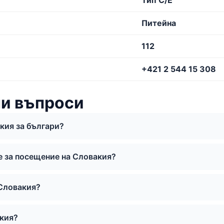
Тип C/E
Питейна
112
+421 2 544 15 308
ни въпроси
кия за българи?
е за посещение на Словакия?
 Словакия?
акия?