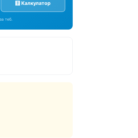
🧮 Калкулатор
за теб.