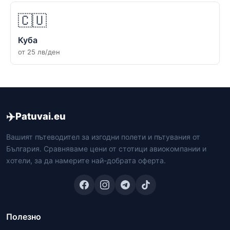
🇨🇺
Куба
от 25 лв/ден
✈️
Patuvai.eu
Вашият пътеводител за изгодни полети и пътувания от
България. Сравняваме цени от стотици авиокомпании и
хотели, за да намерите най-добрата оферта.
Полезно