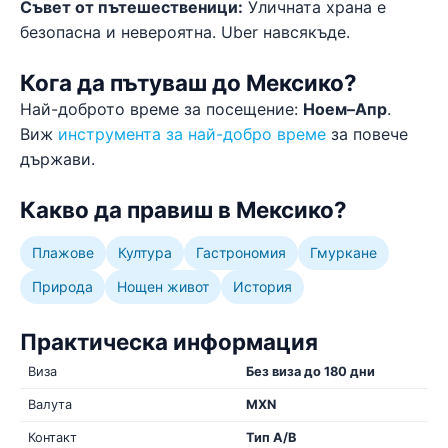
Съвет от пътешественици:
Уличната храна е
безопасна и невероятна. Uber навсякъде.
Кога да пътуваш до Мексико?
Най-доброто време за посещение:
Ноем–Апр
.
Виж
инструмента за най-добро време
за повече
държави.
Какво да правиш в Мексико?
Плажове
Култура
Гастрономия
Гмуркане
Природа
Нощен живот
История
Практическа информация
Виза
Без виза до 180 дни
Валута
MXN
Контакт
Тип A/B