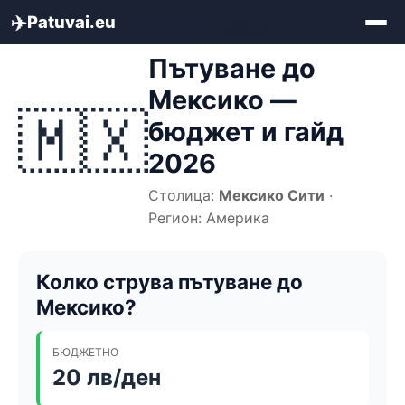
✈️
Patuvai.eu
Начало
»
Бюджет за пътуване
»
Мексико
Пътуване до
Мексико —
🇲🇽
бюджет и гайд
2026
Столица:
Мексико Сити
·
Регион: Америка
Колко струва пътуване до
Мексико?
БЮДЖЕТНО
20 лв/ден