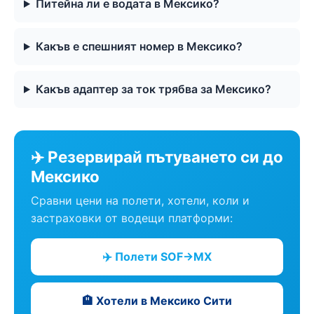
Питейна ли е водата в Мексико?
Какъв е спешният номер в Мексико?
Какъв адаптер за ток трябва за Мексико?
✈️ Резервирай пътуването си до
Мексико
Сравни цени на полети, хотели, коли и
застраховки от водещи платформи:
✈️ Полети SOF→MX
🏨 Хотели в Мексико Сити