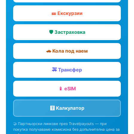
🎫 Екскурзии
🛡️ Застраховка
🚗 Кола под наем
🚕 Трансфер
📱 eSIM
🧮 Калкулатор
🤝 Партньорски линкове през Travelpayouts — при
покупка получаваме комисиона без допълнителна цена за