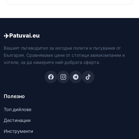
✈️
Patuvai.eu
Вашият пътеводител за изгодни полети и пътувания от
България. Сравняваме цени от стотици авиокомпании и
хотели, за да намерите най-добрата оферта.
Полезно
Топ дийлове
Дестинации
Инструменти