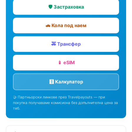
🛡️ Застраховка
🚗 Кола под наем
🚕 Трансфер
📱 eSIM
🧮 Калкулатор
🤝 Партньорски линкове през Travelpayouts — при
покупка получаваме комисиона без допълнителна цена за
теб.