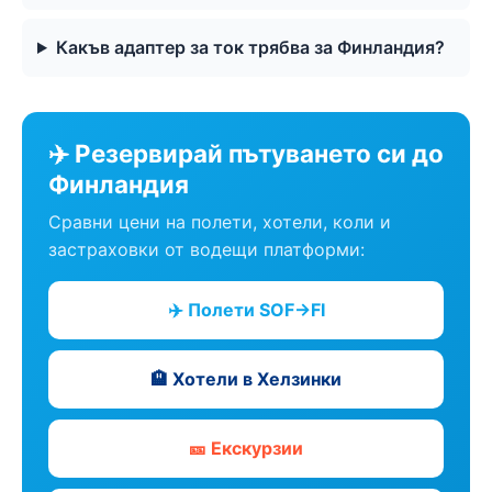
Какъв адаптер за ток трябва за Финландия?
✈️ Резервирай пътуването си до
Финландия
Сравни цени на полети, хотели, коли и
застраховки от водещи платформи:
✈️ Полети SOF→FI
🏨 Хотели в Хелзинки
🎫 Екскурзии