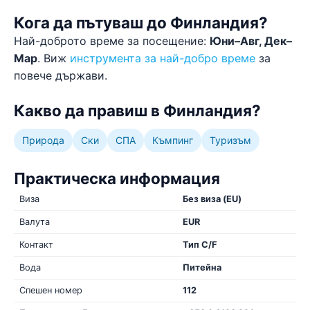
Кога да пътуваш до Финландия?
Най-доброто време за посещение:
Юни–Авг, Дек–
Мар
. Виж
инструмента за най-добро време
за
повече държави.
Какво да правиш в Финландия?
Природа
Ски
СПА
Къмпинг
Туризъм
Практическа информация
Виза
Без виза (EU)
Валута
EUR
Контакт
Тип C/F
Вода
Питейна
Спешен номер
112