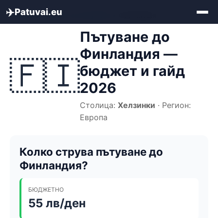
✈️
Patuvai.eu
Начало
»
Бюджет за пътуване
»
Финландия
Пътуване до
Финландия —
🇫🇮
бюджет и гайд
2026
Столица:
Хелзинки
· Регион:
Европа
Колко струва пътуване до
Финландия?
БЮДЖЕТНО
55 лв/ден