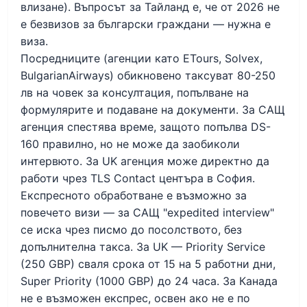
влизане). Въпросът за Тайланд е, че от 2026 не
е безвизов за български граждани — нужна е
виза.
Посредниците (агенции като ETours, Solvex,
BulgarianAirways) обикновено таксуват 80-250
лв на човек за консултация, попълване на
формулярите и подаване на документи. За САЩ
агенция спестява време, защото попълва DS-
160 правилно, но не може да заобиколи
интервюто. За UK агенция може директно да
работи чрез TLS Contact центъра в София.
Експресното обработване е възможно за
повечето визи — за САЩ "expedited interview"
се иска чрез писмо до посолството, без
допълнителна такса. За UK — Priority Service
(250 GBP) сваля срока от 15 на 5 работни дни,
Super Priority (1000 GBP) до 24 часа. За Канада
не е възможен експрес, освен ако не е по