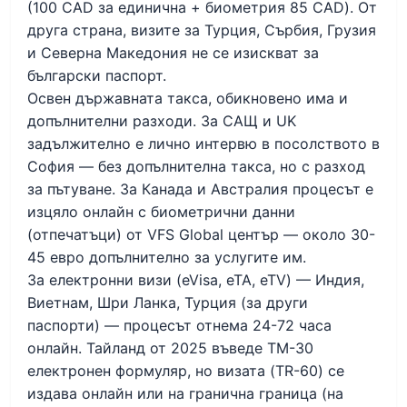
(100 CAD за единична + биометрия 85 CAD). От
друга страна, визите за Турция, Сърбия, Грузия
и Северна Македония не се изискват за
български паспорт.
Освен държавната такса, обикновено има и
допълнителни разходи. За САЩ и UK
задължително е лично интервю в посолството в
София — без допълнителна такса, но с разход
за пътуване. За Канада и Австралия процесът е
изцяло онлайн с биометрични данни
(отпечатъци) от VFS Global център — около 30-
45 евро допълнително за услугите им.
За електронни визи (eVisa, eTA, eTV) — Индия,
Виетнам, Шри Ланка, Турция (за други
паспорти) — процесът отнема 24-72 часа
онлайн. Тайланд от 2025 въведе TM-30
електронен формуляр, но визата (TR-60) се
издава онлайн или на гранична граница (на