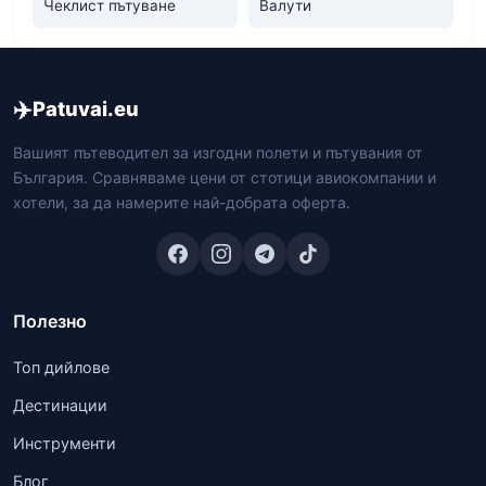
Чеклист пътуване
Валути
✈️
Patuvai.eu
Вашият пътеводител за изгодни полети и пътувания от
България. Сравняваме цени от стотици авиокомпании и
хотели, за да намерите най-добрата оферта.
Полезно
Топ дийлове
Дестинации
Инструменти
Блог