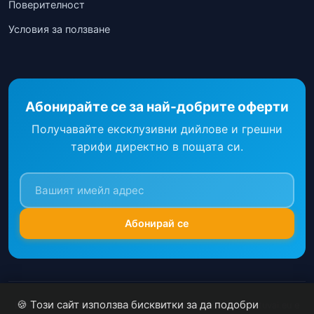
Поверителност
Условия за ползване
Абонирайте се за най-добрите оферти
Получавайте ексклузивни дийлове и грешни
тарифи директно в пощата си.
Абонирай се
🍪 Този сайт използва бисквитки за да подобри
Цените са ориентировъчни и могат да се променят. Patuvai.eu е