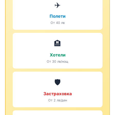
✈️
Полети
От 40 лв
🏨
Хотели
От 30 лв/нощ
🛡️
Застраховка
От 2 лв/ден