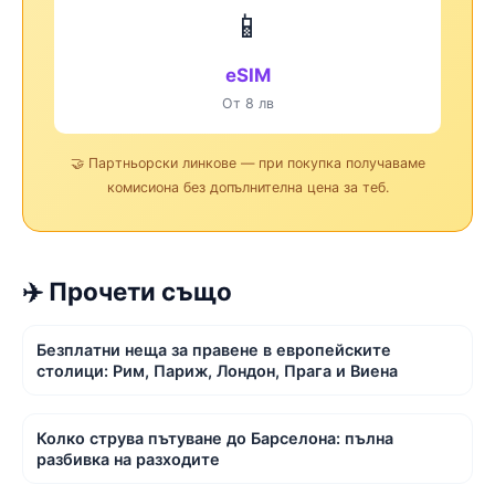
📱
eSIM
От 8 лв
🤝 Партньорски линкове — при покупка получаваме
комисиона без допълнителна цена за теб.
✈️ Прочети също
Безплатни неща за правене в европейските
столици: Рим, Париж, Лондон, Прага и Виена
Колко струва пътуване до Барселона: пълна
разбивка на разходите