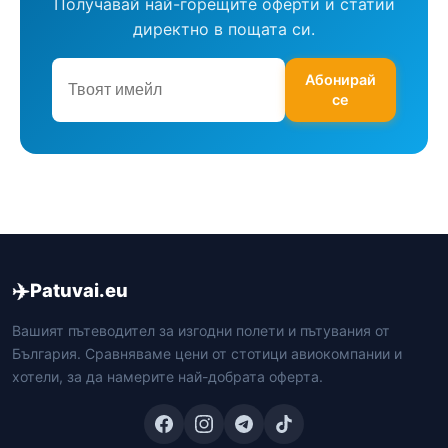
Получавай най-горещите оферти и статии
директно в пощата си.
Абонирай
се
✈️
Patuvai.eu
Вашият пътеводител за изгодни полети и пътувания от
България. Сравняваме цени от стотици авиокомпании и
хотели, за да намерите най-добрата оферта.