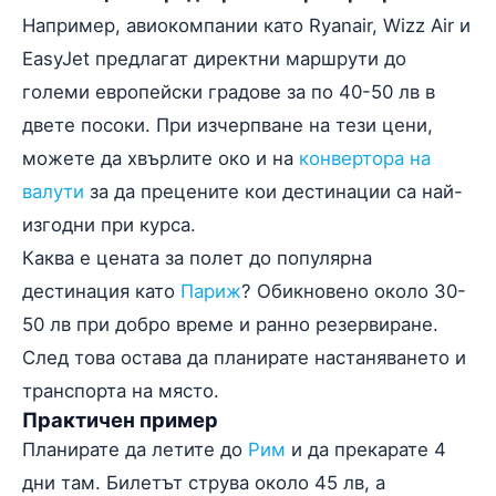
Например, авиокомпании като Ryanair, Wizz Air и
EasyJet предлагат директни маршрути до
големи европейски градове за по 40-50 лв в
двете посоки. При изчерпване на тези цени,
можете да хвърлите око и на
конвертора на
валути
за да прецените кои дестинации са най-
изгодни при курса.
Каква е цената за полет до популярна
дестинация като
Париж
? Обикновено около 30-
50 лв при добро време и ранно резервиране.
След това остава да планирате настаняването и
транспорта на място.
Практичен пример
Планирате да летите до
Рим
и да прекарате 4
дни там. Билетът струва около 45 лв, а