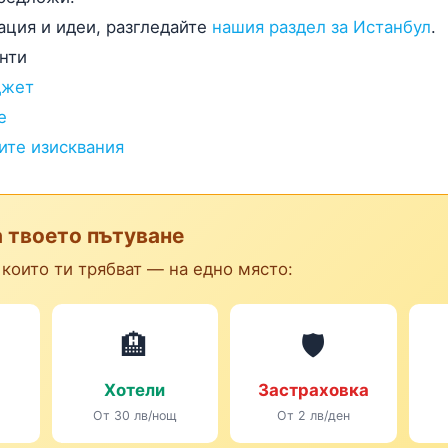
ация и идеи, разгледайте
нашия раздел за Истанбул
.
нти
джет
е
ите изисквания
а твоето пътуване
 които ти трябват — на едно място:
🏨
🛡️
Хотели
Застраховка
От 30 лв/нощ
От 2 лв/ден