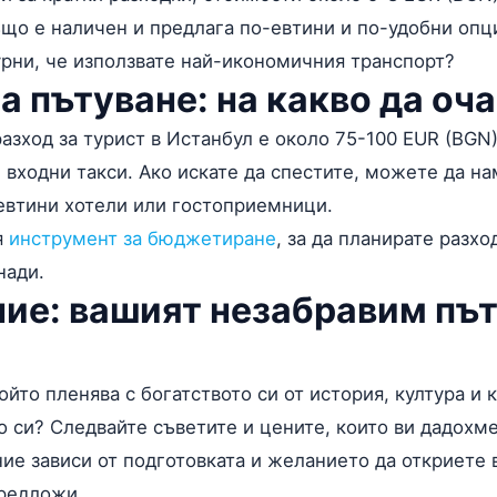
ъщо е наличен и предлага по-евтини и по-удобни опци
урни, че използвате най-икономичния транспорт?
а пътуване: на какво да оч
азход за турист в Истанбул е около 75-100 EUR (BGN
и входни такси. Ако искате да спестите, можете да н
евтини хотели или гостоприемници.
я
инструмент за бюджетиране
, за да планирате разхо
нади.
ие: вашият незабравим път
ойто пленява с богатството си от история, култура и 
о си? Следвайте съветите и цените, които ви дадохме
е зависи от подготовката и желанието да откриете в
предложи.