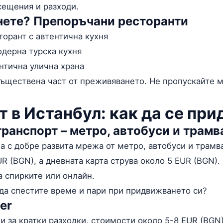
сещения и разходи.
нете? Препоръчани ресторанти
торант с автентична кухня
дерна турска кухня
ентична улична храна
съществена част от преживяването. Не пропускайте 
т в Истанбул: как да се пр
ранспорт – метро, автобуси и трамв
а с добре развита мрежа от метро, автобуси и трамв
UR (BGN), а дневната карта струва около 5 EUR (BGN)
а спирките или онлайн.
да спестите време и пари при придвижването си?
er
ни за кратки разходки, стоимости около 5-8 EUR (BGN)