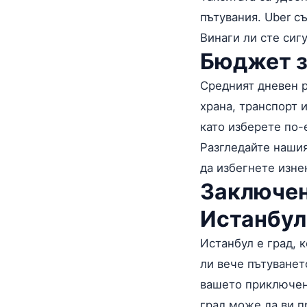
пътувания. Uber с
Винаги ли сте сиг
Бюджет з
Средният дневен р
храна, транспорт 
като изберете по-
Разгледайте наши
да избегнете изне
Заключен
Истанбул
Истанбул е град, к
ли вече пътуванет
вашето приключени
град може да ви 