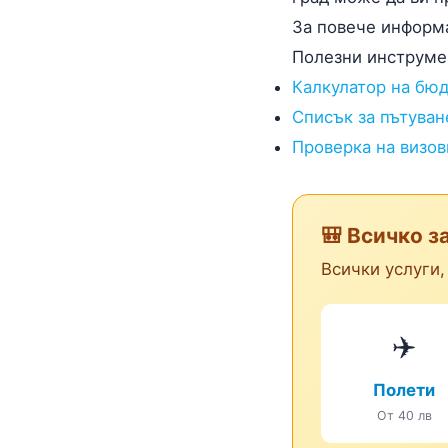
За повече информ
Полезни инструме
Калкулатор на бю
Списък за пътуван
Проверка на визов
🎒 Всичко з
Всички услуги,
✈️
Полети
От 40 лв