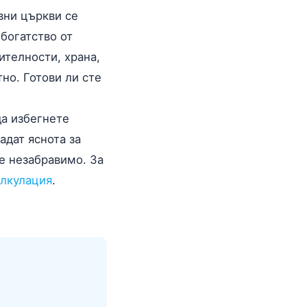
евни църкви се
богатство от
ителности, храна,
но. Готови ли сте
да избегнете
адат яснота за
е незабравимо. За
алкулация
.