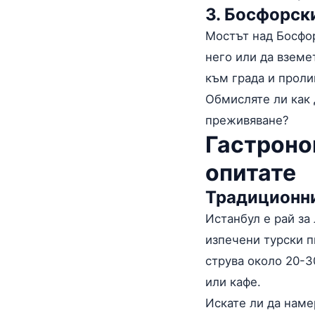
3. Босфорск
Мостът над Босфор
него или да вземе
към града и проли
Обмисляте ли как 
преживяване?
Гастроном
опитате
Традиционни
Истанбул е рай за
изпечени турски п
струва около 20-3
или кафе.
Искате ли да нам