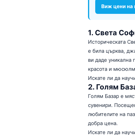
Виж цени на
1. Света Соф
Историческата Све
е била църква, дж
ви даде уникална 
красота и мюсюлм
Искате ли да науч
2. Голям Баз
Голям Базар е мяс
сувенири. Посещен
любителите на паз
добра цена.
Искате ли да науч