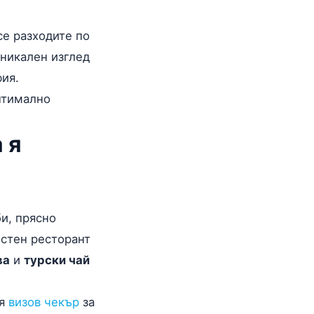
се разходите по
уникален изглед
фия.
птимално
 я
би, прясно
естен ресторант
ва
и
турски чай
ия
визов чекър
за