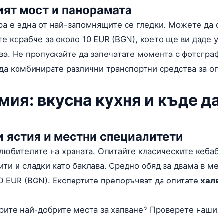
ият мост и панорамата
а е една от най-запомнящите се гледки. Можете да 
те корабче за около 10 EUR (BGN), което ще ви даде 
ва. Не пропускайте да запечатате момента с фотогра
да комбинирате различни транспортни средства за о
ия: вкусна кухня и къде да
 ястия и местни специалитети
 любителите на храната. Опитайте класическите кеба
ити и сладки като баклава. Средно обяд за двама в м
0 EUR (BGN). Експертите препоръчват да опитате
хал
ерите най-добрите места за хапване? Проверете наш