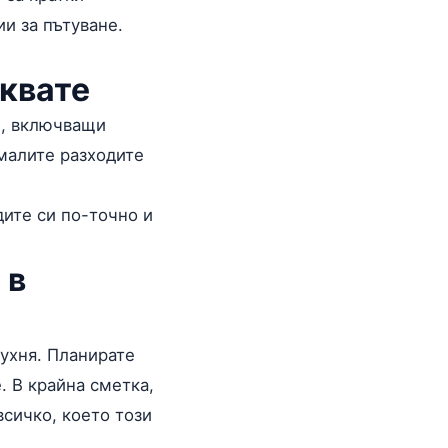
и за пътуване.
аквате
), включващи
амалите разходите
дите си по-точно и
 в
кухня. Планирате
. В крайна сметка,
сичко, което този