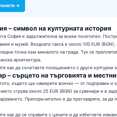
 полети →
ия – символ на културната история
та София е задължителна за всеки посетител. Постро
амия и музей. Входната такса е около 100 EUR (BGN)
гледна точка към миналото на града. Тук се преплита
анска архитектура.
ите как да съчетаете посещението с други културни
ар – сърцето на търговията и местн
тото, където ще намерите всичко — от подправки и з
ието струва около 25 EUR (BGN) за сувенири и е за
аруването. Препоръчително е да преговаряте, за да 
ите как да се справите с цените и да избегнете изма