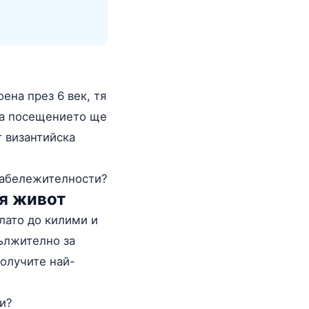
ена през 6 век, тя
, а посещението ще
т византийска
 забележителности?
ия живот
лато до килими и
дължително за
получите най-
ми?