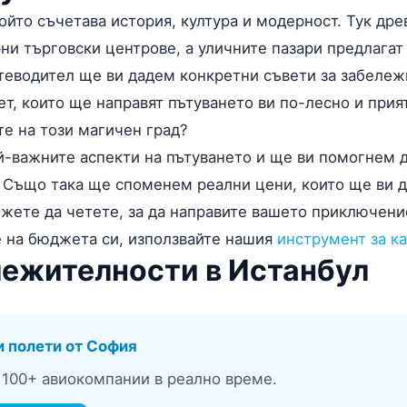
който съчетава история, култура и модерност. Тук др
ни търговски центрове, а уличните пазари предлагат 
ътеводител ще ви дадем конкретни съвети за забележ
т, които ще направят пътуването ви по-лесно и прият
те на този магичен град?
-важните аспекти на пътуването и ще ви помогнем 
 Също така ще споменем реални цени, които ще ви д
жете да четете, за да направите вашето приключени
е на бюджета си, използвайте нашия
инструмент за к
лежителности в Истанбул
и полети от София
 100+ авиокомпании в реално време.