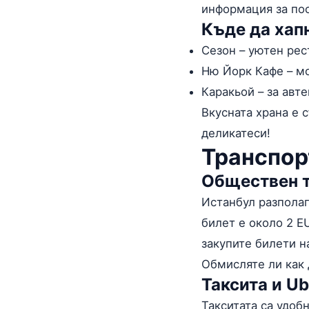
информация за по
Къде да хап
Сезон – уютен рес
Ню Йорк Кафе – мо
Каракьой – за авт
Вкусната храна е 
деликатеси!
Транспор
Обществен т
Истанбул разполаг
билет е около 2 E
закупите билети н
Обмисляте ли как 
Таксита и Ub
Такситата са удоб