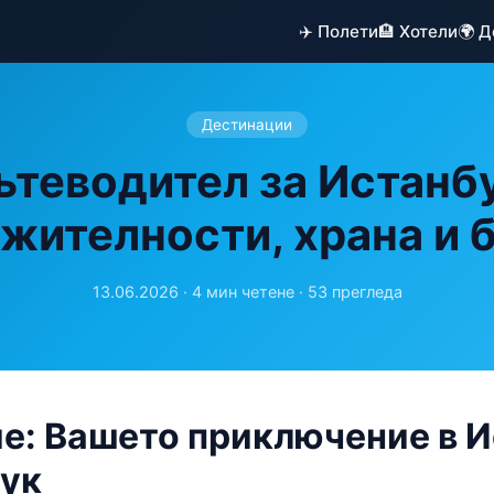
✈️ Полети
🏨 Хотели
🌍 
Дестинации
ътеводител за Истанбу
жителности, храна и
13.06.2026 · 4 мин четене · 53 прегледа
е: Вашето приключение в 
тук