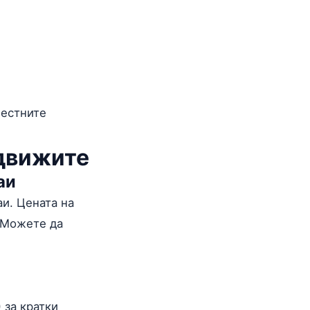
местните
идвижите
аи
аи. Цената на
. Можете да
 за кратки