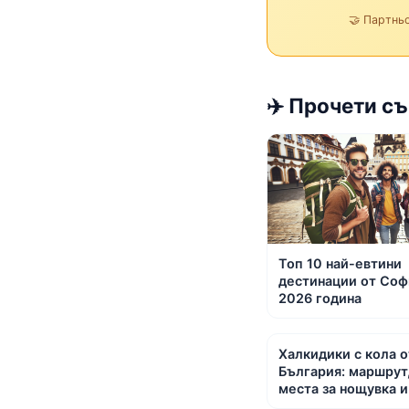
🤝 Партнь
✈️ Прочети с
Топ 10 най-евтини
дестинации от Соф
2026 година
Халкидики с кола о
България: маршрут,
места за нощувка 