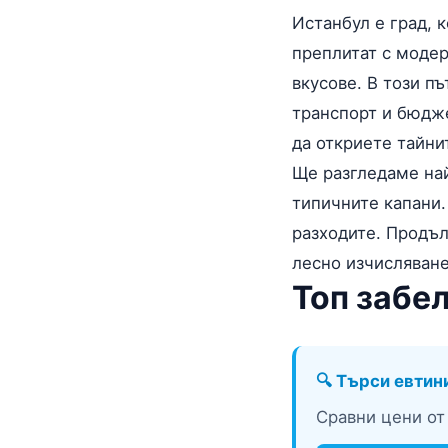
Истанбул е град, 
преплитат с модер
вкусове. В този п
транспорт и бюдже
да откриете тайни
Ще разгледаме най
типичните капани.
разходите. Продъл
лесно изчисляван
Топ забе
🔍 Търси евтин
Сравни цени от