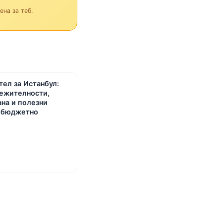
на за теб.
ел за Истанбул:
лежителности,
ана и полезни
а бюджетно