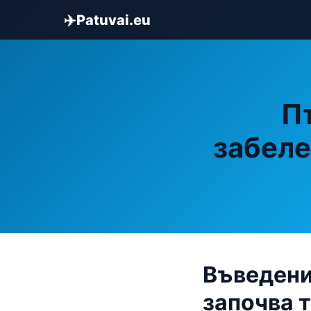
✈️
Patuvai.eu
П
забеле
Въведени
започва 