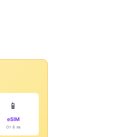
📱
eSIM
От 8 лв