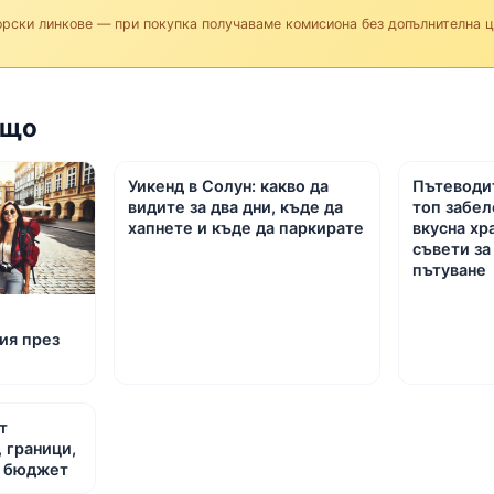
орски линкове — при покупка получаваме комисиона без допълнителна це
ъщо
Уикенд в Солун: какво да
Пътеводит
видите за два дни, къде да
топ забе
хапнете и къде да паркирате
вкусна хр
съвети з
пътуване
ия през
т
 граници,
и бюджет