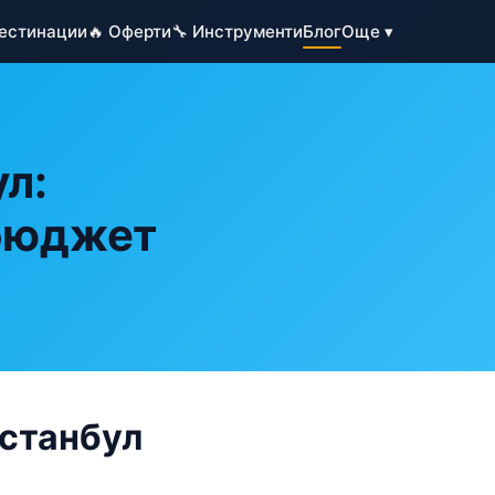
Дестинации
🔥 Оферти
🔧 Инструменти
Блог
Още ▾
л:
 бюджет
Истанбул