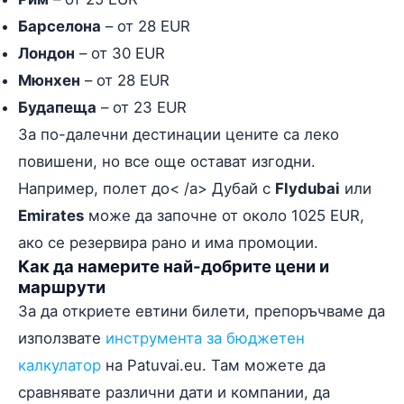
Барселона
– от 28 EUR
Лондон
– от 30 EUR
Мюнхен
– от 28 EUR
Будапеща
– от 23 EUR
За по-далечни дестинации цените са леко
повишени, но все още остават изгодни.
Например, полет до< /a> Дубай с
Flydubai
или
Emirates
може да започне от около 1025 EUR,
ако се резервира рано и има промоции.
Как да намерите най-добрите цени и
маршрути
За да откриете евтини билети, препоръчваме да
използвате
инструмента за бюджетен
калкулатор
на Patuvai.eu. Там можете да
сравнявате различни дати и компании, да