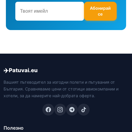
Абонирай
се
✈️
Patuvai.eu
Вашият пътеводител за изгодни полети и пътувания от
България. Сравняваме цени от стотици авиокомпании и
хотели, за да намерите най-добрата оферта.
Полезно