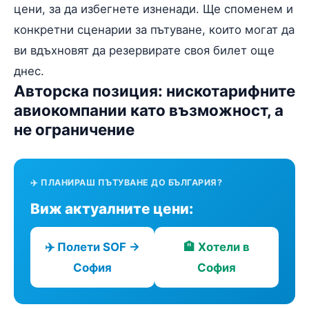
цени, за да избегнете изненади. Ще споменем и
конкретни сценарии за пътуване, които могат да
ви вдъхновят да резервирате своя билет още
днес.
Авторска позиция: нискотарифните
авиокомпании като възможност, а
не ограничение
✈️ ПЛАНИРАШ ПЪТУВАНЕ ДО БЪЛГАРИЯ?
Виж актуалните цени:
✈️ Полети SOF →
🏨 Хотели в
София
София