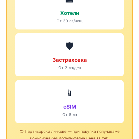
Хотели
От 30 лв/нощ
🛡️
Застраховка
От 2 лв/ден
📱
eSIM
От 8 лв
🤝 Партньорски линкове — при покупка получаваме
комисиона без допълнителна цена за теб.