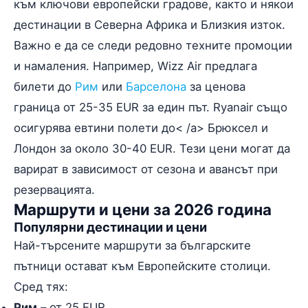
към ключови европейски градове, както и някои
дестинации в Северна Африка и Близкия изток.
Важно е да се следи редовно техните промоции
и намаления. Например, Wizz Air предлага
билети до
Рим
или
Барселона
за ценова
граница от 25-35 EUR за един път. Ryanair също
осигурява евтини полети до< /a> Брюксел и
Лондон за около 30-40 EUR. Тези цени могат да
варират в зависимост от сезона и авансът при
резервацията.
Маршрути и цени за 2026 година
Популярни дестинации и цени
Най-търсените маршрути за българските
пътници остават към Европейските столици.
Сред тях:
Рим
– от 25 EUR