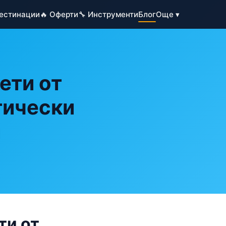
Дестинации
🔥 Оферти
🔧 Инструменти
Блог
Още ▾
ети от
тически
и
ти от