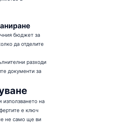
ланиране
очния бюджет за
колко да отделите
ълнителни разходи
те документи за
уване
и използването на
фертите е ключ
не не само ще ви