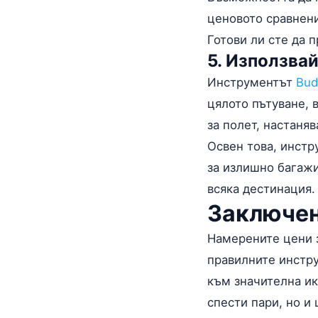
ценовото сравнен
Готови ли сте да 
5. Използва
Инструментът
Bud
цялото пътуване, 
за полет, настаняв
Освен това, инст
за излишно багаж
всяка дестинация.
Заключен
Намерените цени з
правилните инстру
към значителна ик
спести пари, но и