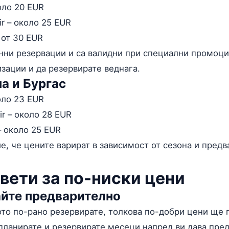
оло 20 EUR
ir – около 25 EUR
 от 30 EUR
анни резервации и са валидни при специални промоци
изации и да резервирате веднага.
а и Бургас
оло 23 EUR
ir – около 28 EUR
– около 25 EUR
, че цените варират в зависимост от сезона и предв
вети за по-ниски цени
айте предварително
то по-рано резервирате, толкова по-добри цени ще 
ланирате и резервирате месеци напред ви дава пре