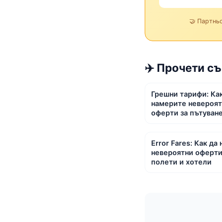
🤝 Партнь
✈️ Прочети с
Грешни тарифи: Ка
намерите невероя
оферти за пътуван
Error Fares: Как да
невероятни оферти
полети и хотели