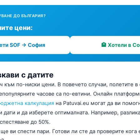
УВАНЕ ДО БЪЛГАРИЯ?
ите цени:
лети SOF → София
🏨 Хотели в С
вкави с датите
ч към по-ниски цени. В повечето случаи, полетите в 
епопулярните часове са по-евтини. Онлайн платформ
бюджетна калкулация
на Patuvai.eu могат да ви помог
и дати и да изберете оптималната. Например, разлика
спестяване до 50%.
ще ви спести пари. Готови ли сте да проверите кога 