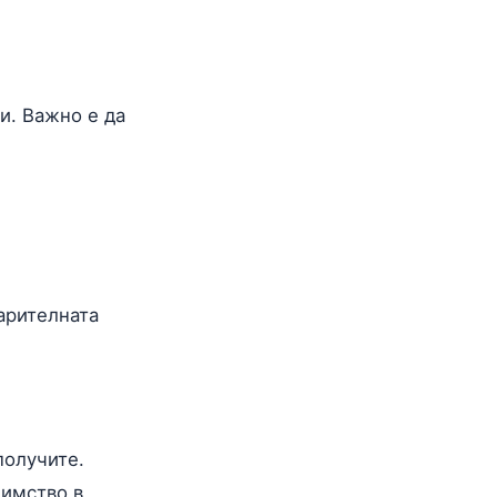
и. Важно е да
арителната
получите.
димство в