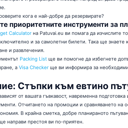
ие.
проверите кога е най-добре да резервирате?
йте приоритетните инструменти за п
get Calculator
на Patuvai.eu ви помага да изчислите т
включително и за самолетни билети. Така ще знаете 
ане и развлечения.
рументът
Packing List
ще ви помогне да избегнете доп
иране, а
Visa Checker
ще ви информира за необходими
ие: Стъпки към евтино път
ависят от вашата гъвкавост, навременна подготовка 
менти. Отчитането на промоции и сравняването на о
ономия. В крайна сметка, добре планираното пътува
 ще направи престоя ви по-приятен.