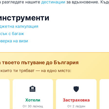
а разгледате нашите
дестинации
за вдъхновение. Къд
инструменти
джетна калкулация
сък с багаж
верка на визи
а твоето пътуване до България
 които ти трябват — на едно място:
🏨
🛡️
Хотели
Застраховка
От 30 лв/нощ
От 2 лв/ден