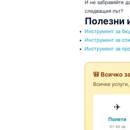
И не забравяйте д
следващия път?
Полезни 
Инструмент за бю
Инструмент за спи
Инструмент за про
🎒 Всичко з
Всички услуги,
✈️
Полети
От 40 лв