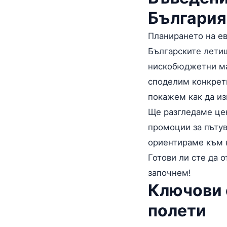
България
Планирането на ев
Българските лети
нискобюджетни мар
споделим конкретн
покажем как да из
Ще разгледаме це
промоции за пъту
ориентираме към 
Готови ли сте да 
започнем!
Ключови 
полети