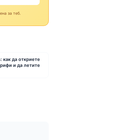
на за теб.
s: как да откриете
рифи и да летите