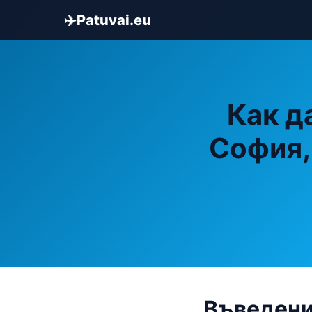
✈️
Patuvai.eu
Как д
София,
Въведени