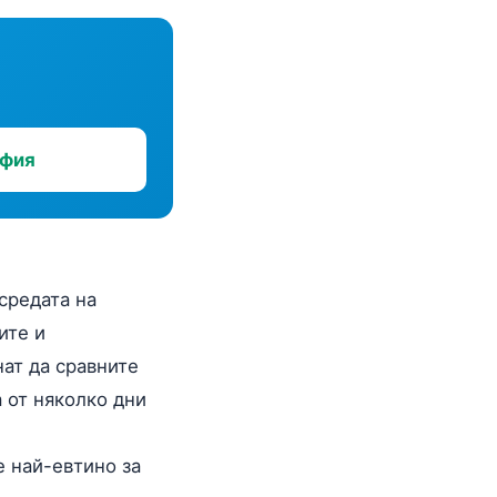
офия
средата на
ите и
нат да сравните
 от няколко дни
е най-евтино за