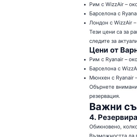
Рим с WizzAir – ок
Барселона с Ryana
Лондон с WizzAir –
Тези цени са за р
следите за актуал
Цени от Варн
Рим с Ryanair – ок
Барселона с WizzA
Мюнхен с Ryanair 
Обърнете внимание
резервация.
Важни съ
4. Резервир
Обикновено, колко
Възможността да п