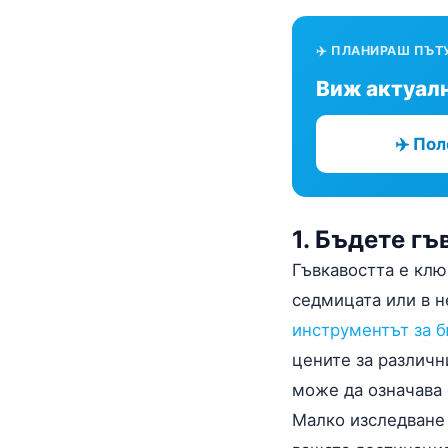
✈️ ПЛАНИРАШ ПЪТ
Виж актуалн
✈️ По
1. Бъдете гъ
Гъвкавостта е клю
седмицата или в н
инструментът за 
цените за различн
може да означава 
Малко изследване 