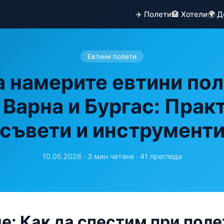
✈️ Полети
🏨 Хотели
🌍 
Евтини полети
а намерите евтини пол
 Варна и Бургас: Прак
съвети и инструмент
10.05.2026 · 3 мин четене · 41 прегледа
е: Как да спестим при поле