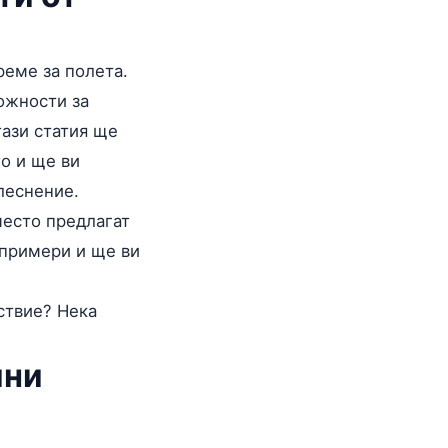
реме за полета.
ожности за
тази статия ще
о и ще ви
леснение.
 често предлагат
 примери и ще ви
ствие? Нека
ини