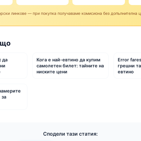
орски линкове — при покупка получаваме комисиона без допълнителна це
ъщо
к да
Кога е най-евтино да купим
Error fare
тни
самолетен билет: тайните на
грешни та
е
ниските цени
евтино
 намерите
 за
Сподели тази статия: