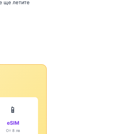
е ще летите
📱
eSIM
От 8 лв