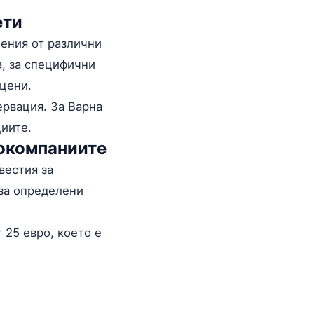
ети
жения от различни
а, за специфични
 цени.
ервация. За Варна
циите.
иокомпаниите
звестия за
 за определени
 25 евро, което е