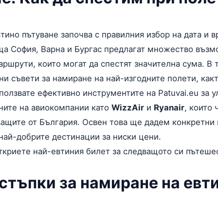
тино пътуване започва с правилния избор на дата и в
ща София, Варна и Бургас предлагат множество възм
шрути, които могат да спестят значителна сума. В 
и съвети за намиране на най-изгодните полети, какт
ползвате ефективно инструментите на Patuvai.eu за у
ните на авиокомпании като
WizzAir
и
Ryanair
, които
ващите от България. Освен това ще дадем конкретни
най-добрите дестинации за ниски цени.
откриете най-евтиния билет за следващото си пътеше
стъпки за намиране на евт