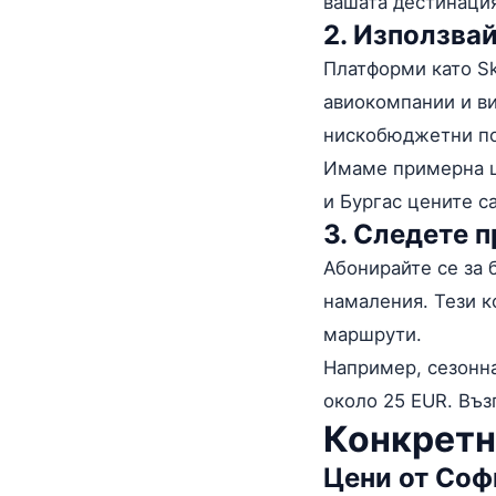
вашата дестинаци
2. Използва
Платформи като Sk
авиокомпании и ви
нискобюджетни пол
Имаме примерна 
и Бургас цените с
3. Следете 
Абонирайте се за
намаления. Тези к
маршрути.
Например, сезонна
около 25 EUR. Въз
Конкретн
Цени от Соф