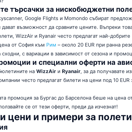
я?
йте търсачки за нискобюджетни пол
yscanner, Google Flights и Momondo събират предло
 дават възможност да сравните цените. Въпреки тов
ети, WizzAir и Ryanair често предлагат най-добрите
цена от София към
Рим
– около 20 EUR при ранна рез
а сходни, с вариации в зависимост от сезона и промо
промоции и специални оферти на ав
 бюлетините на
WizzAir
и
Ryanair
, за да получавате и
омпании често предлагат билети на цени под 10 EUR
та промоция за Бургас до Барселона беше на цена от
ползвайте се от тези оферти, преди да изчезнат!
и цени и примери за полети
ия