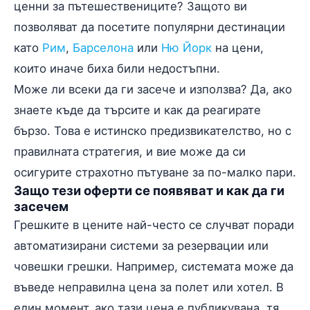
ценни за пътешествениците? Защото ви
позволяват да посетите популярни дестинации
като
Рим
,
Барселона
или
Ню Йорк
на цени,
които иначе биха били недостъпни.
Може ли всеки да ги засече и използва? Да, ако
знаете къде да търсите и как да реагирате
бързо. Това е истинско предизвикателство, но с
правилната стратегия, и вие може да си
осигурите страхотно пътуване за по-малко пари.
Защо тези оферти се появяват и как да ги
засечем
Грешките в цените най-често се случват поради
автоматизирани системи за резервации или
човешки грешки. Например, системата може да
въведе неправилна цена за полет или хотел. В
един момент, ако тази цена е публикувана, тя