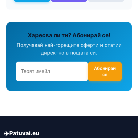
Харесва ли ти? Абонирай се!
Получавай най-горещите оферти и статии
директно в пощата си.
Абонирай
се
✈️
Patuvai.eu