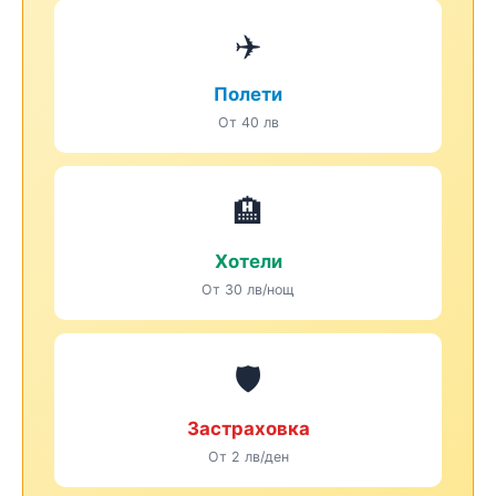
✈️
Полети
От 40 лв
🏨
Хотели
От 30 лв/нощ
🛡️
Застраховка
От 2 лв/ден