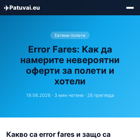
✈️
Patuvai.eu
Евтини полети
Error Fares: Как да
намерите невероятни
оферти за полети и
хотели
19.06.2026 · 3 мин четене · 28 прегледа
Какво са error fares и защо са