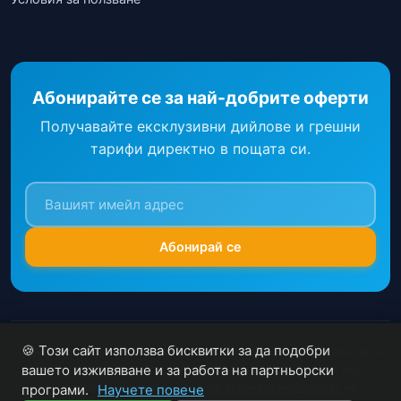
Абонирайте се за най-добрите оферти
Получавайте ексклузивни дийлове и грешни
тарифи директно в пощата си.
Абонирай се
🍪 Този сайт използва бисквитки за да подобри
Цените са ориентировъчни и могат да се променят. Patuvai.eu е
вашето изживяване и за работа на партньорски
информационен сайт и не продава директно билети или
резервации. Всички търговски марки принадлежат на
програми.
Научете повече