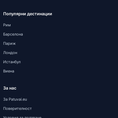
Популярни дестинации
Рим
Барселона
Париж
Лондон
Истанбул
Виена
За нас
За Patuvai.eu
Поверителност
Условия за ползване