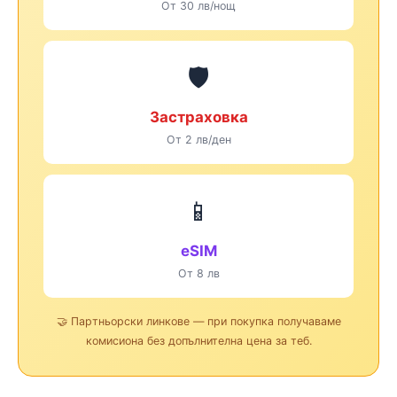
От 30 лв/нощ
🛡️
Застраховка
От 2 лв/ден
📱
eSIM
От 8 лв
🤝 Партньорски линкове — при покупка получаваме
комисиона без допълнителна цена за теб.