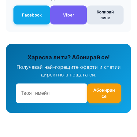
Копирай
Facebook
Viber
линк
Харесва ли ти? Абонирай се!
Получавай най-горещите оферти и статии
директно в пощата си.
Абонирай
се