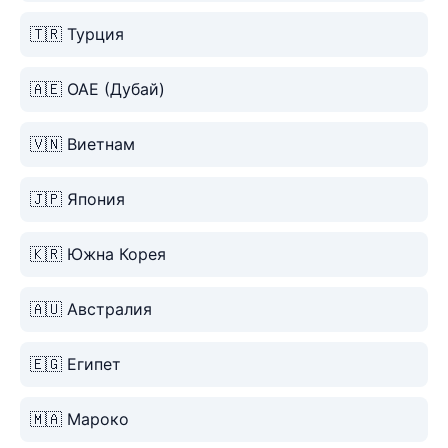
🇹🇷 Турция
🇦🇪 ОАЕ (Дубай)
🇻🇳 Виетнам
🇯🇵 Япония
🇰🇷 Южна Корея
🇦🇺 Австралия
🇪🇬 Египет
🇲🇦 Мароко