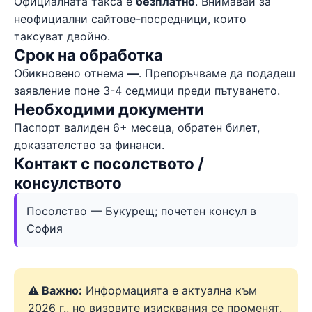
Официалната такса е
безплатно
. Внимавай за
неофициални сайтове-посредници, които
таксуват двойно.
Срок на обработка
Обикновено отнема
—
. Препоръчваме да подадеш
заявление поне 3-4 седмици преди пътуването.
Необходими документи
Паспорт валиден 6+ месеца, обратен билет,
доказателство за финанси.
Контакт с посолството /
консулството
Посолство — Букурещ; почетен консул в
София
⚠️ Важно:
Информацията е актуална към
2026 г., но визовите изисквания се променят.