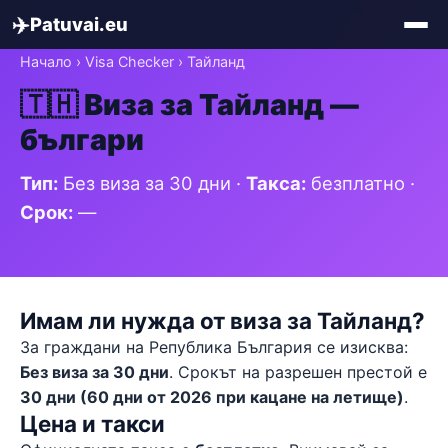
✈️
Patuvai.eu
Начало
›
Visa Checker
› Тайланд
🇹🇭 Виза за Тайланд —
българи
Тип:
Без виза за 30 дни ·
Такса:
безплатно ·
Срок:
—
Имам ли нужда от виза за Тайланд?
За граждани на Република България се изисква:
Без виза за 30 дни
. Срокът на разрешен престой е
30 дни (60 дни от 2026 при кацане на летище)
.
Цена и такси