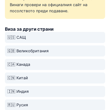
Винаги провери на официалния сайт на
посолството преди подаване.
Виза за други страни
🇺🇸 САЩ
🇬🇧 Великобритания
🇨🇦 Канада
🇨🇳 Китай
🇮🇳 Индия
🇷🇺 Русия