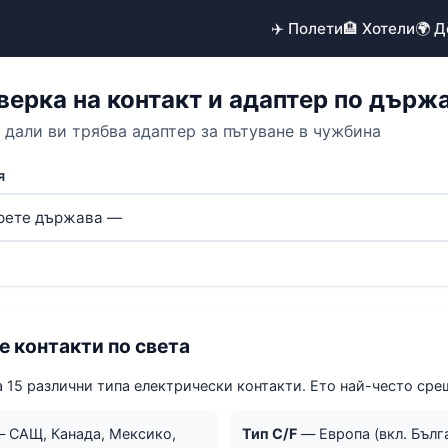
✈️ Полети
🏨 Хотели
🌍 
ументи
› Проверка на контакт/адаптер
верка на контакт и адаптер по държ
 дали ви трябва адаптер за пътуване в чужбина
я
е контакти по света
а 15 различни типа електрически контакти. Ето най-често сре
 САЩ, Канада, Мексико,
Тип C/F
— Европа (вкл. Бълг