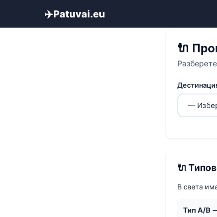
✈️
Patuvai.eu
Начало
›
Инстр
🔌 Про
Разберете
Дестинаци
🔌 Типов
В света им
Тип A/B
—