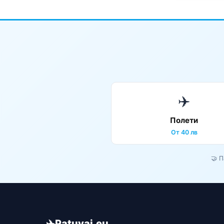
✈️
Полети
От 40 лв
🤝 
✈️
Patuvai.eu