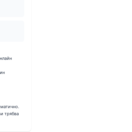
онлайн
кин
оматично.
ви трябва