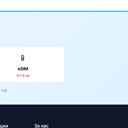
📱
eSIM
От 8 лв
теб.
ации
За нас