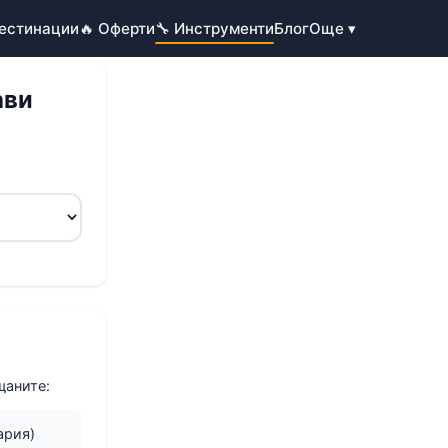
Дестинации
🔥 Оферти
🔧 Инструменти
Блог
Още ▾
ави
щаните:
ария)