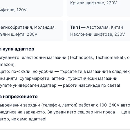
Кръгли щифтове, 230V
ифтове, 120V
еликобритания, Ирландия
Тип I
— Австралия, Китай
гълни щифта, 230V
Наклонени щифтове, 230V
а купя адаптер
туването: електронни магазини (Technopolis, Technomarket), 
Amazon)
ето: по-скъпи, но удобни — търсете ги в магазините след че
инацията: супермаркети, аптеки, туристически магазини
упете универсален адаптер — работи навсякъде по света!
за напрежението
ъвременни зарядни (телефон, лаптоп) работят с 100-240V авт
надписа на зарядното. За уреди като сешоар или преса — ще 
тор, не само адаптер!