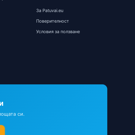
За Patuvai.eu
Поверителност
Условия за ползване
и
пощата си.