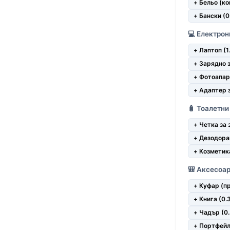
+ Бельо (ко
+ Бански (0
💻 Електрон
+ Лаптоп (1
+ Зарядно з
+ Фотоапара
+ Адаптер з
🧴 Тоалетни
+ Четка за 
+ Дезодоран
+ Козметика
🎒 Аксесоа
+ Куфар (пр
+ Книга (0.3
+ Чадър (0.
+ Портфейл 