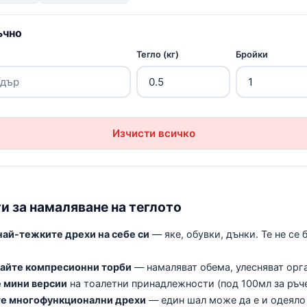
ъчно
Тегло (кг)
Бройки
Изчисти всичко
и за намаляване на теглото
най-тежките дрехи на себе си
— яке, обувки, дънки. Те не се 
айте компресионни торби
— намаляват обема, улесняват орг
 мини версии
на тоалетни принадлежности (под 100мл за ръч
е многофункционални дрехи
— един шал може да е и одеяло