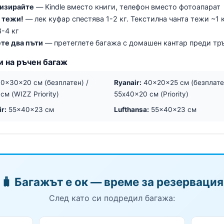
изирайте
— Kindle вместо книги, телефон вместо фотоапарат
 тежи!
— лек куфар спестява 1-2 кг. Текстилна чанта тежи ~1 к
-4 кг
те два пъти
— претеглете багажа с домашен кантар преди тр
и на ръчен багаж
0x30x20 см (безплатен) /
Ryanair:
40x20x25 см (безплатен
м (WIZZ Priority)
55x40x20 см (Priority)
ir:
55x40x23 см
Lufthansa:
55x40x23 см
🧳 Багажът е ок — време за резервация
След като си подредил багажа: