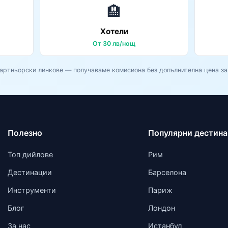
🏨
Хотели
От 30 лв/нощ
Партньорски линкове — получаваме комисиона без допълнителна цена за 
Полезно
Популярни дестин
Топ дийлове
Рим
Дестинации
Барселона
Инструменти
Париж
Блог
Лондон
За нас
Истанбул