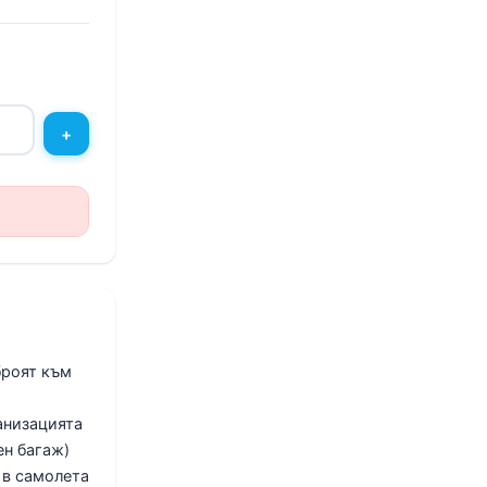
+
броят към
анизацията
ен багаж)
 в самолета