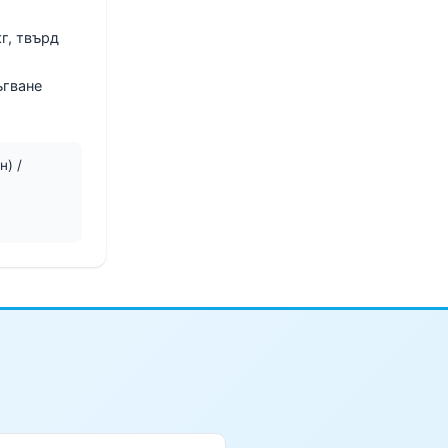
г, твърд
ъгване
) /