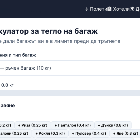
✈️ Полети
🏨 Хотели
🌍 
ументи
› Калкулатор за багаж
кулатор за тегло на багаж
 дали багажът ви е в лимита преди да тръгнете
ния и тип багаж
:
0.0
кг
бавяне
0.2 кг)
+ Риза (0.25 кг)
+ Панталон (0.4 кг)
+ Дънки (0.8 кг)
алони (0.25 кг)
+ Рокля (0.3 кг)
+ Пуловер (0.4 кг)
+ Яке (0.8 кг)