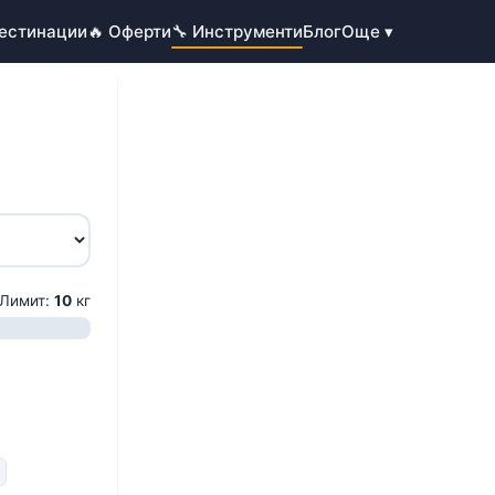
Дестинации
🔥 Оферти
🔧 Инструменти
Блог
Още ▾
Лимит:
10
кг