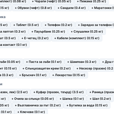
мплект) (0.08 кг)
+ Чорапи (чифт) (0.05 кг)
+ Пижама (0.25 кг)
.15 кг)
+ Обувки (чифт) (0.8 кг)
+ Сандали (0.4 кг)
+ Маратонки (0
ика
.5 кг)
+ Таблет (0.5 кг)
+ Телефон (0.2 кг)
+ Зарядно за телефон (0
а лаптоп (0.3 кг)
+ Пауърбанк (0.25 кг)
+ Слушалки (0.25 кг)
т (0.5 кг)
+ E-четец (0.2 кг)
+ Кабели (комплект) (0.15 кг)
а контакт (0.1 кг)
зъби (0.05 кг)
+ Паста за зъби (0.1 кг)
+ Шампоан (0.3 кг)
+ Душ г
т (0.15 кг)
+ Слънцезащитен крем (0.2 кг)
+ Несесер (празен) (0.2 
 (0.3 кг)
+ Бръснач (0.1 кг)
+ Лекарства (0.15 кг)
ри
азен, лек) (2.5 кг)
+ Куфар (празен, твърд) (3.5 кг)
+ Раница (празн
 кг)
+ Очила за слънце (0.05 кг)
+ Шапка (0.1 кг)
+ Шал (0.2 кг)
35 кг)
+ Възглавничка за път (0.2 кг)
+ Бутилка за вода (0.15 кг)
(0.1 кг)
+ Ключове (0.1 кг)