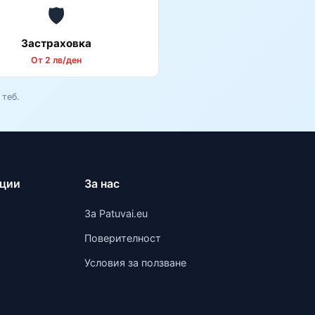
🛡️
Застраховка
От 2 лв/ден
теб.
ации
За нас
За Patuvai.eu
Поверителност
Условия за ползване