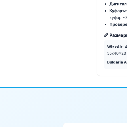
Дигитал
Куфарът
куфар ~3
Провере
📏 Размер
WizzAir:
4
55x40x23 с
Bulgaria A