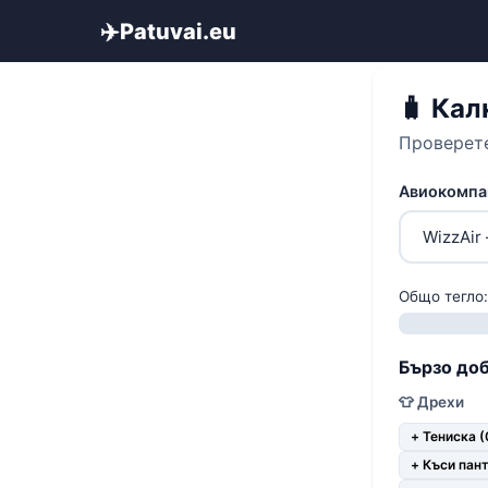
✈️
Patuvai.eu
Начало
›
Инстр
🧳 Кал
Проверете
Авиокомпа
Общо тегло
Бързо до
👕 Дрехи
+ Тениска (
+ Къси пант