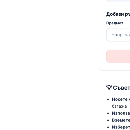
Добави р
Предмет
💡 Съвет
Носете 
багажа
Използв
Вземете
Изберет