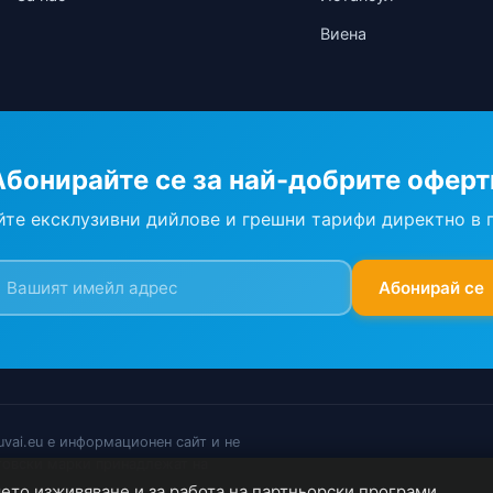
Виена
Абонирайте се за най-добрите оферт
те ексклузивни дийлове и грешни тарифи директно в 
Абонирай се
uvai.eu е информационен сайт и не
говски марки принадлежат на
шето изживяване и за работа на партньорски програми.