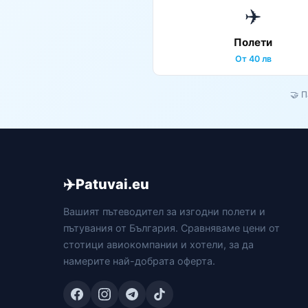
✈️
Полети
От 40 лв
🤝 
✈️
Patuvai.eu
Вашият пътеводител за изгодни полети и
пътувания от България. Сравняваме цени от
стотици авиокомпании и хотели, за да
намерите най-добрата оферта.