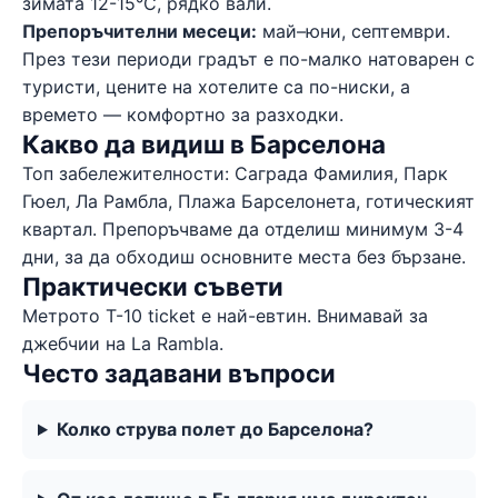
зимата 12-15°C, рядко вали.
Препоръчителни месеци:
май–юни, септември.
През тези периоди градът е по-малко натоварен с
туристи, цените на хотелите са по-ниски, а
времето — комфортно за разходки.
Какво да видиш в Барселона
Топ забележителности: Саграда Фамилия, Парк
Гюел, Ла Рамбла, Плажа Барселонета, готическият
квартал. Препоръчваме да отделиш минимум 3-4
дни, за да обходиш основните места без бързане.
Практически съвети
Метрото T-10 ticket е най-евтин. Внимавай за
джебчии на La Rambla.
Често задавани въпроси
Колко струва полет до Барселона?