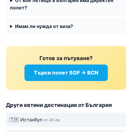
От кое летище в България има директен
полет?
Имам ли нужда от виза?
Готов за пътуване?
Търси полет SOF → BCN
Други евтини дестинации от България
🇹🇷 Истанбул
от 45 лв