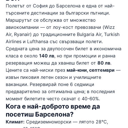
Полетът от София до Барселона е една от най-
търсените дестинации за български пътници.
Маршрутът се обслужва от множество
авиокомпании — от лоу-кост превозвачи (Wizz
Air, Ryanair) до традиционните Bulgaria Air, Turkish
Airlines и Lufthansa със свързващи полети.
Средната цена за двупосочен билет в икономична
класа е около
140 лв
, но при промоции и ранна
резервация можеш да хванеш билет от
80 лв
.
Цените са най-ниски през
май–юни, септември
—
извън пиковия летен сезон и училищните
ваканции. Резервирай поне 6 седмици
предварително за оптимална цена; в последния
момент билетите често скачат с 40-60%.
Кога е най-доброто време да
посетиш Барселона?
Климат:
Средиземноморски — лятото 28°C,