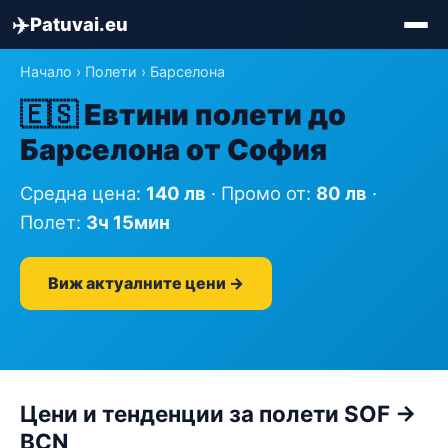
✈️
Patuvai.eu
Начало
›
Полети
› Барселона
🇪🇸 Евтини полети до
Барселона от София
Средна цена:
140 лв
· Промо от:
80 лв
·
Полет:
3ч 15мин
Виж актуалните цени →
Цени и тенденции за полети SOF →
BCN